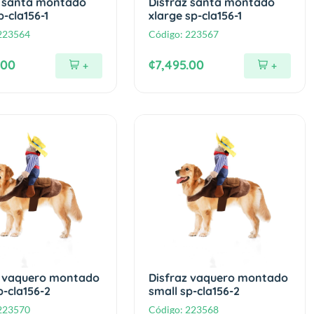
z santa montado
Disfraz santa montado
p-cla156-1
xlarge sp-cla156-1
223564
Código:
223567
.00
¢7,495.00
+
+
z vaquero montado
Disfraz vaquero montado
p-cla156-2
small sp-cla156-2
223570
Código:
223568