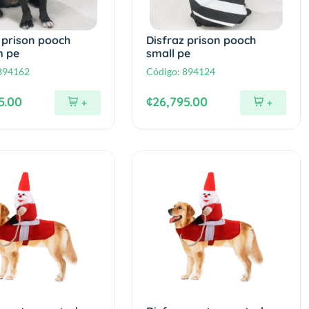
 prison pooch
Disfraz prison pooch
m pe
small pe
894162
Código:
894124
5.00
¢26,795.00
+
+