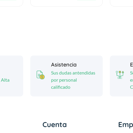
Asistencia
E
Sus dudas antendidas
S
 Alta
por personal
e
calificado
C
Cuenta
Emp