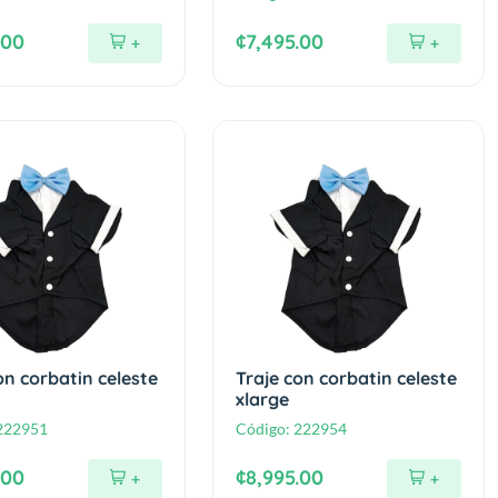
.00
¢7,495.00
+
+
on corbatin celeste
Traje con corbatin celeste
xlarge
222951
Código:
222954
.00
¢8,995.00
+
+