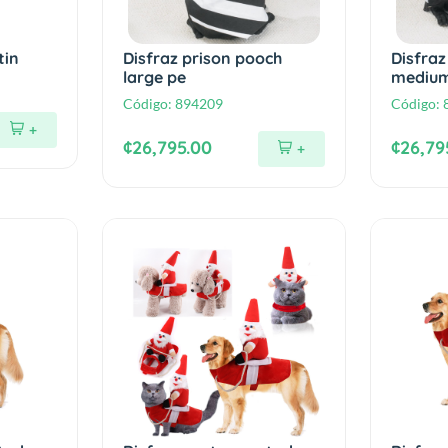
tin
Disfraz prison pooch
Disfraz
large pe
mediu
Código:
894209
Código:
+
¢26,795.00
¢26,79
+