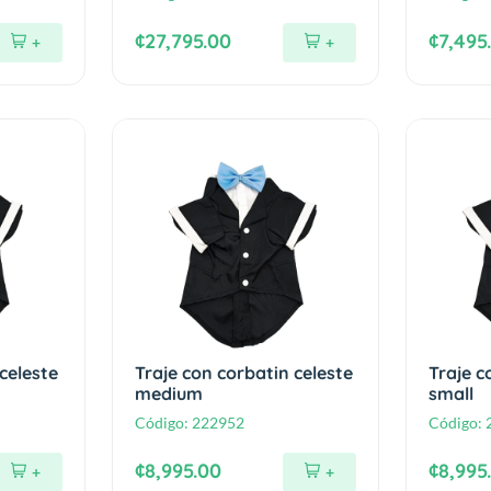
¢27,795.00
¢7,495
+
+
celeste
Traje con corbatin celeste
Traje c
medium
small
Código:
222952
Código:
¢8,995.00
¢8,995
+
+