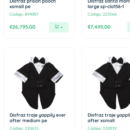
Disfraz prison pooch
Disfraz santa mon
xsmall pe
large sp-cla156-1
Código:
894087
Código:
223566
¢26,795.00
¢7,495.00
+
Disfraz traje yappily ever
Disfraz traje yappi
after medium pe
after xsmall
Código:
110613
Código:
110019