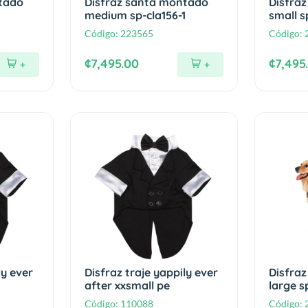
tado
Disfraz santa montado
Disfra
medium sp-cla156-1
small s
Código:
223565
Código:
¢7,495.00
¢7,495
+
+
ly ever
Disfraz traje yappily ever
Disfra
after xxsmall pe
large s
Código:
110088
Código: