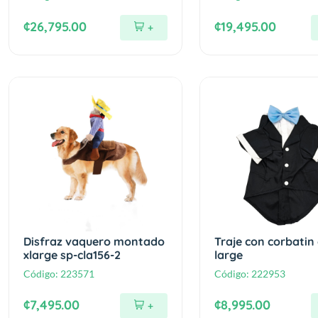
¢26,795.00
¢19,495.00
+
Disfraz vaquero montado
Traje con corbatin 
xlarge sp-cla156-2
large
Código:
223571
Código:
222953
¢7,495.00
¢8,995.00
+