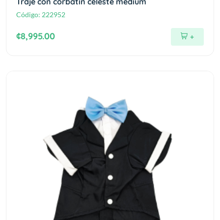
Traje con corbatin celeste medium
Código:
222952
¢8,995.00
+