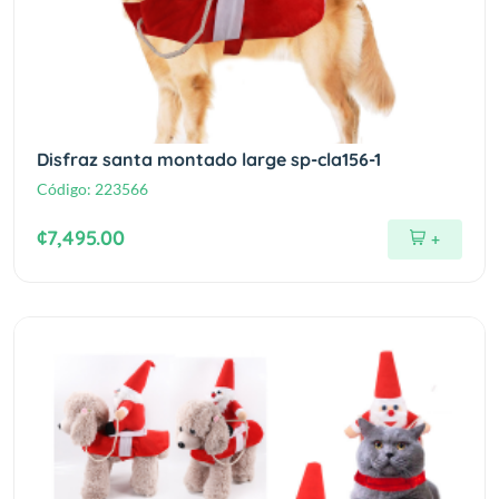
Disfraz santa montado large sp-cla156-1
Código:
223566
¢7,495.00
+