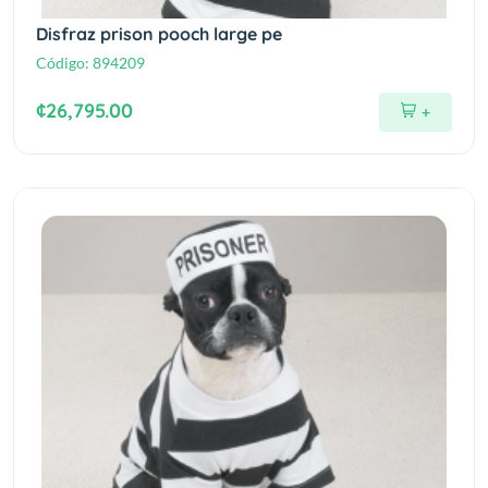
Disfraz prison pooch large pe
Código:
894209
¢26,795.00
+