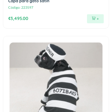
Capa para gato satin
Código:
223597
¢3,495.00
+