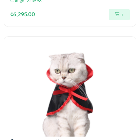
Código:
223598
¢6,295.00
+