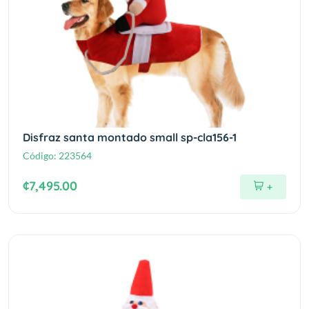
Disfraz santa montado small sp-cla156-1
Código:
223564
¢7,495.00
+