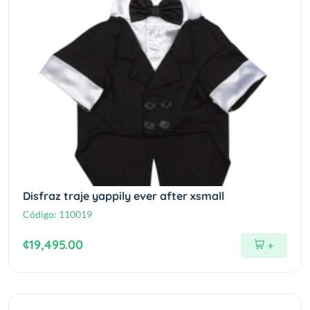
Disfraz traje yappily ever after xsmall
Código:
110019
¢19,495.00
+