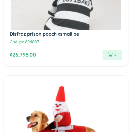
Disfraz prison pooch xsmall pe
Código:
894087
¢26,795.00
+