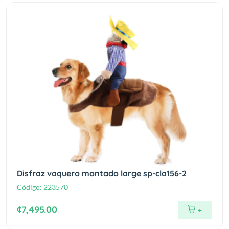
Disfraz vaquero montado large sp-cla156-2
Código:
223570
¢7,495.00
+