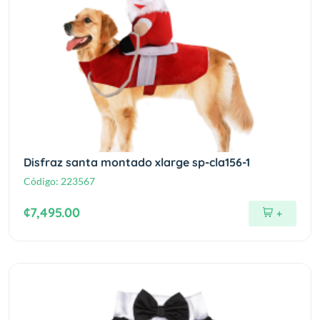
Disfraz santa montado xlarge sp-cla156-1
Código:
223567
¢7,495.00
+