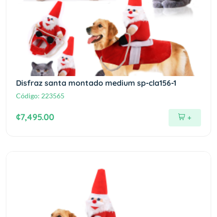
Disfraz santa montado medium sp-cla156-1
Código:
223565
¢7,495.00
+