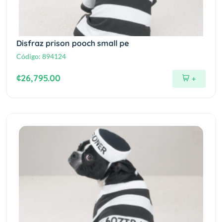
Disfraz prison pooch small pe
Código:
894124
¢26,795.00
+