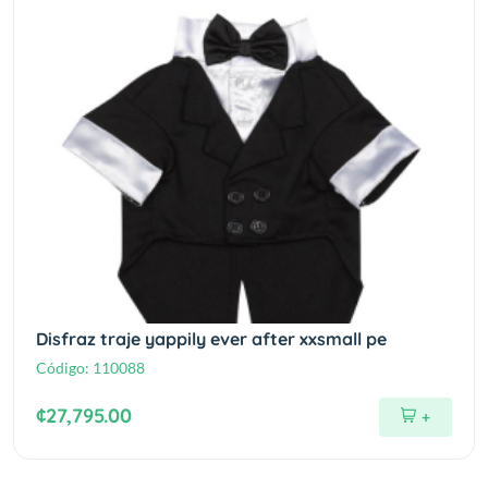
Disfraz traje yappily ever after xxsmall pe
Código:
110088
¢27,795.00
+