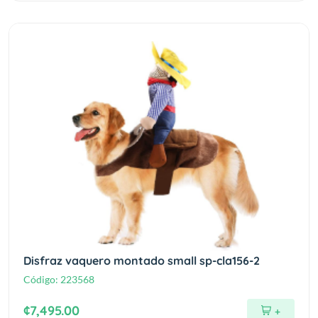
Disfraz vaquero montado small sp-cla156-2
Código:
223568
¢7,495.00
+