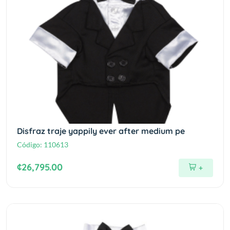
Disfraz traje yappily ever after medium pe
Código:
110613
¢26,795.00
+