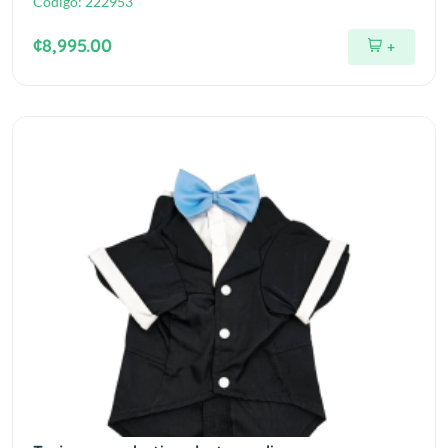
Código:
222953
¢8,995.00
+