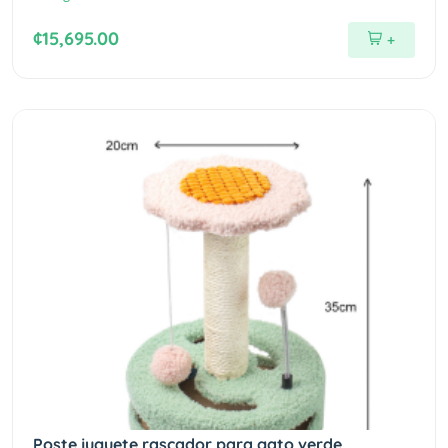
¢15,695.00
+
Poste juguete rascador para gato verde