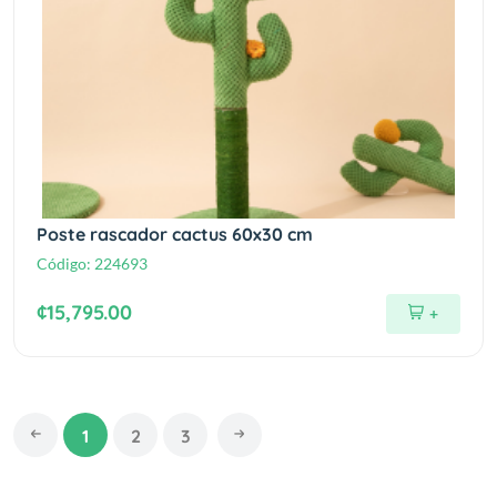
Poste rascador cactus 60x30 cm
Código:
224693
¢15,795.00
+
1
2
3