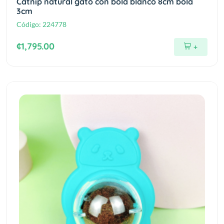
Catnip natural gato con bola blanco 8cm bola
3cm
Código:
224778
¢1,795.00
+