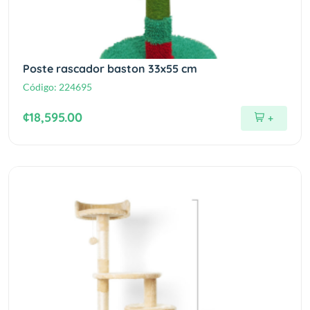
Poste rascador baston 33x55 cm
Código:
224695
¢18,595.00
+