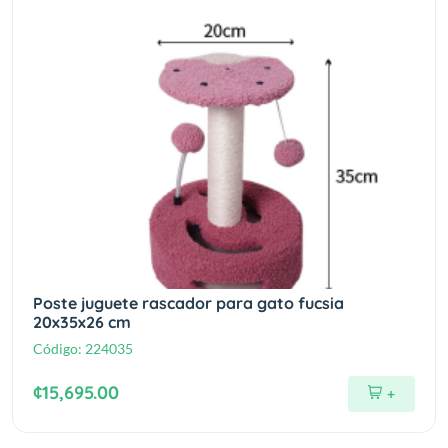
Poste juguete rascador para gato fucsia
20x35x26 cm
Código:
224035
¢15,695.00
+