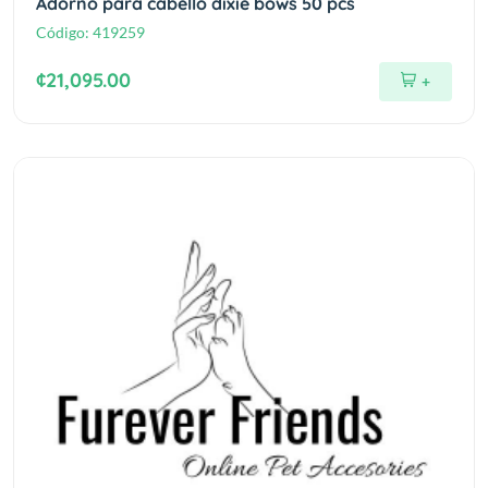
Adorno para cabello dixie bows 50 pcs
Código:
419259
¢21,095.00
+