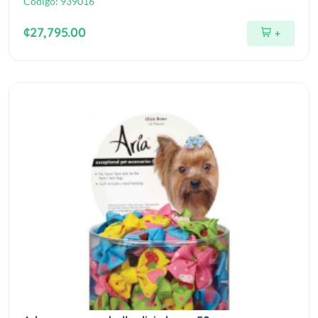
Código:
939016
¢27,795.00
+