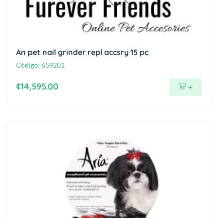
An pet nail grinder repl accsry 15 pc
Código:
659201
¢14,595.00
+