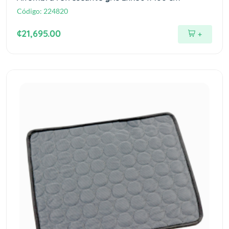
Código:
224820
¢21,695.00
+