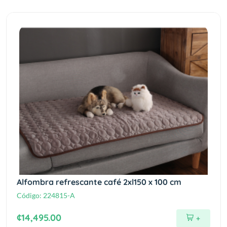
Alfombra refrescante café 2xl150 x 100 cm
Código:
224815-A
¢14,495.00
+