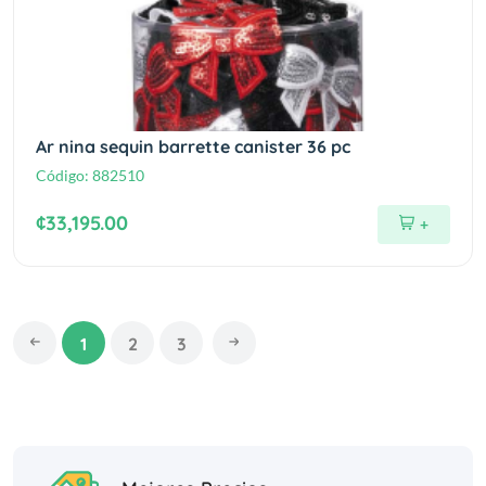
Ar nina sequin barrette canister 36 pc
Código:
882510
¢33,195.00
+
1
2
3