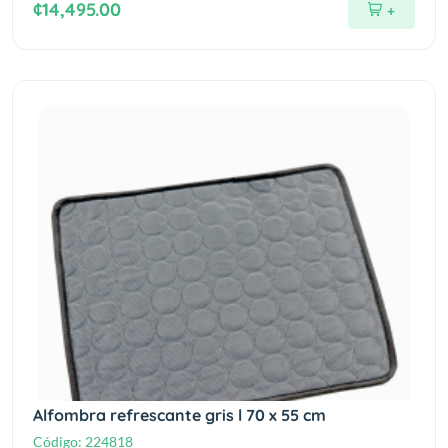
¢14,495.00
+
Alfombra refrescante gris l 70 x 55 cm
Código:
224818