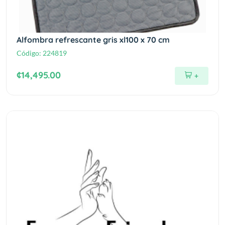
Alfombra refrescante gris xl100 x 70 cm
Código:
224819
¢14,495.00
+