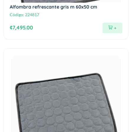
Alfombra refrescante gris m 60x50 cm
Código:
224817
¢7,495.00
+