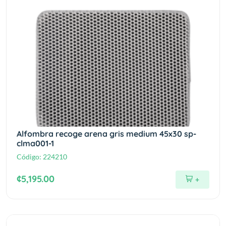
Alfombra recoge arena gris medium 45x30 sp-
clma001-1
Código:
224210
¢5,195.00
+