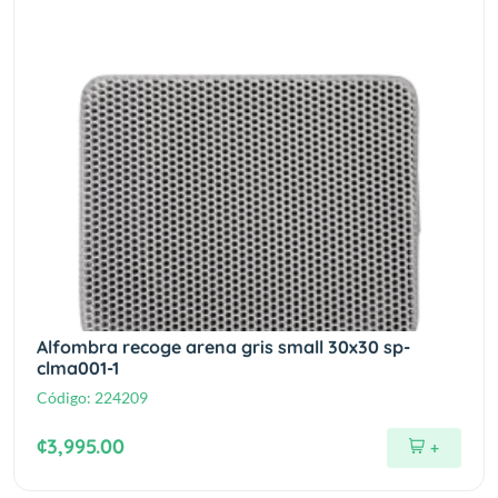
Alfombra recoge arena gris small 30x30 sp-
clma001-1
Código:
224209
¢3,995.00
+