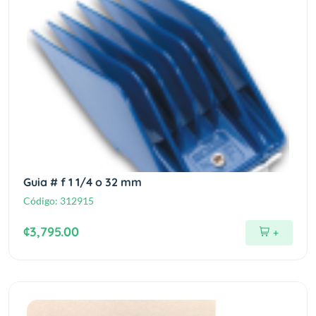
Guia # f 1 1/4 o 32 mm
Código:
312915
¢3,795.00
+