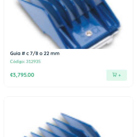
Guia # c 7/8 o 22 mm
Código:
312935
¢3,795.00
+