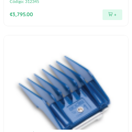
Código:
312345
¢3,795.00
+