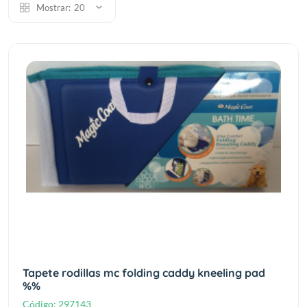
Mostrar:
20
Tapete rodillas mc folding caddy kneeling pad
%%
Código:
297143