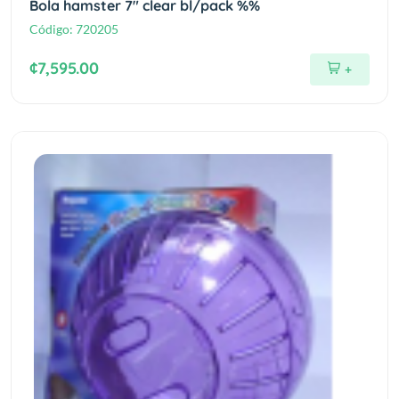
Bola hamster 7" clear bl/pack %%
Código:
720205
¢7,595.00
+