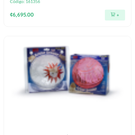
Código:
161356
¢6,695.00
+