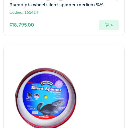
Rueda pts wheel silent spinner medium %%
Código:
161414
¢18,795.00
+