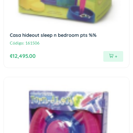
Casa hideout sleep n bedroom pts %%
Código:
161506
¢12,495.00
+