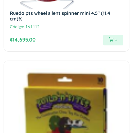
Rueda pts wheel silent spinner mini 4.5" (11.4
cm)%
Código:
161412
¢14,695.00
+