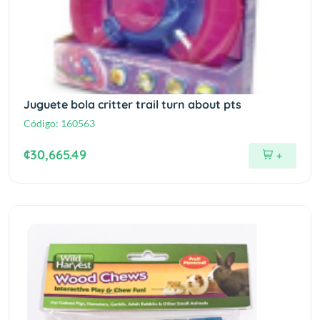
Juguete bola critter trail turn about pts
Código:
160563
¢30,665.49
+