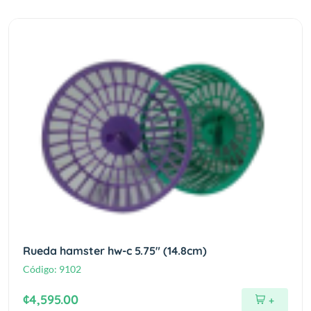
Rueda hamster hw-c 5.75" (14.8cm)
Código:
9102
¢4,595.00
+