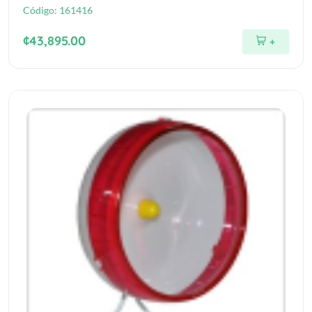
Código:
161416
¢43,895.00
+