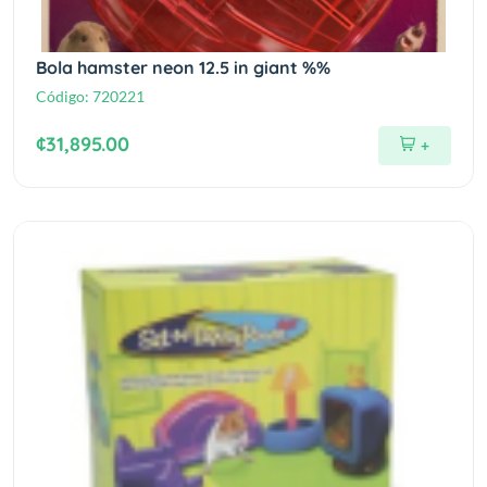
Bola hamster neon 12.5 in giant %%
Código:
720221
¢31,895.00
+