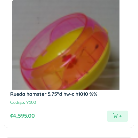
Rueda hamster 5.75"d hw-c h1010 %%
Código:
9100
¢4,595.00
+