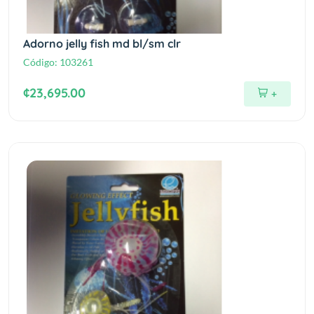
Adorno jelly fish md bl/sm clr
Código:
103261
¢23,695.00
+