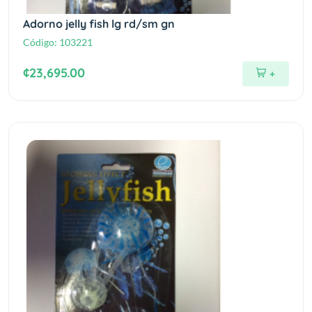
Adorno jelly fish lg rd/sm gn
Código:
103221
¢23,695.00
+