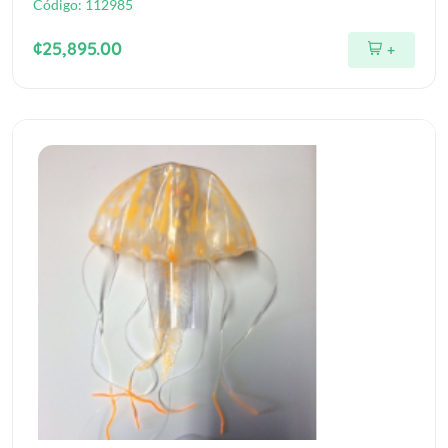
Código:
112985
¢25,895.00
+