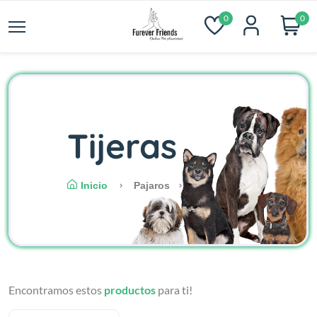
0
0
Tijeras
Inicio
Pajaros
Encontramos estos
productos
para ti!