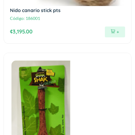
Nido canario stick pts
Código:
186001
¢3,195.00
+