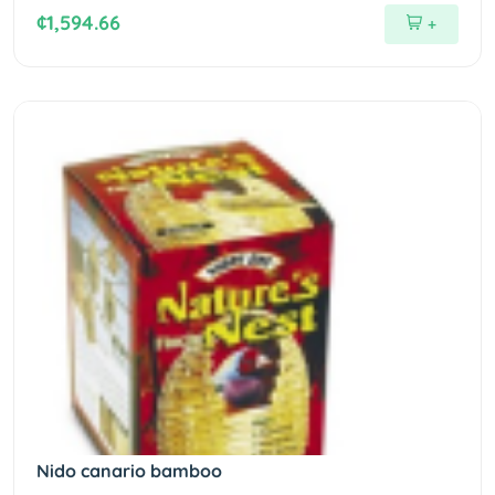
¢1,594.66
+
Nido canario bamboo