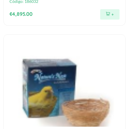
Código:
186032
¢4,895.00
+