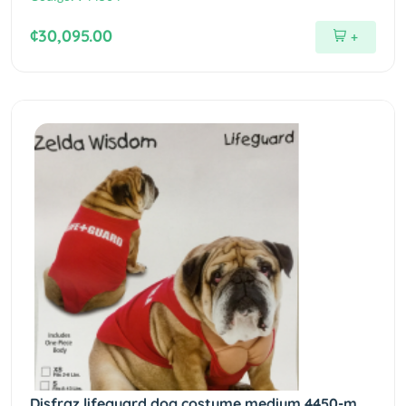
¢30,095.00
+
Disfraz lifeguard dog costume medium 4450-m