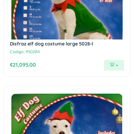
Disfraz elf dog costume large 5028-l
Código:
950284
¢21,095.00
+