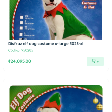
Disfraz elf dog costume x-large 5028-xl
Código:
950285
¢24,095.00
+