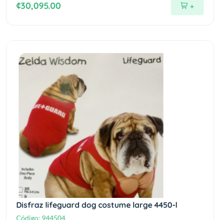
¢30,095.00
+
Disfraz lifeguard dog costume large 4450-l
Código:
944504