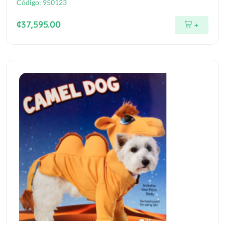
Código:
950123
¢37,595.00
+