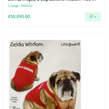
Código:
944503
¢30,095.00
+