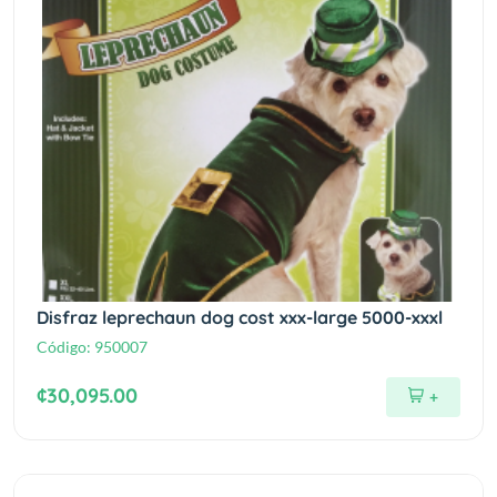
Disfraz leprechaun dog cost xxx-large 5000-xxxl
Código:
950007
¢30,095.00
+