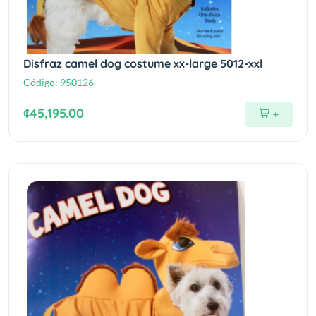
Disfraz camel dog costume xx-large 5012-xxl
Código:
950126
¢45,195.00
+