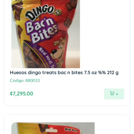
Huesos dingo treats bac n bites 7.5 oz %% 212 g
Código:
880033
¢7,295.00
+