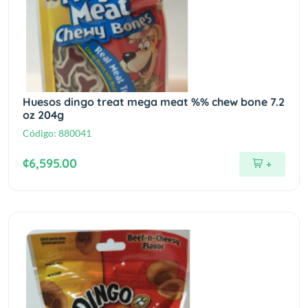
Huesos dingo treat mega meat %% chew bone 7.2
oz 204g
Código:
880041
¢6,595.00
+