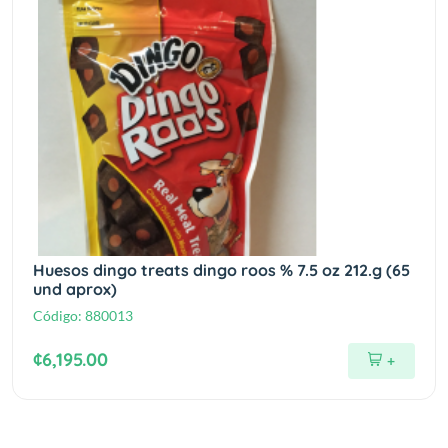
Huesos dingo treats dingo roos % 7.5 oz 212.g (65
und aprox)
Código:
880013
¢6,195.00
+