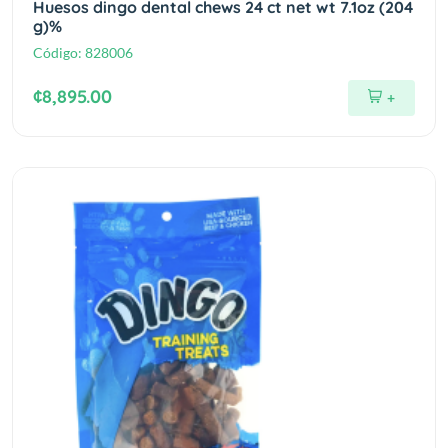
Huesos dingo dental chews 24 ct net wt 7.1oz (204
g)%
Código:
828006
¢8,895.00
+