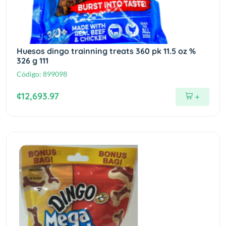
Huesos dingo trainning treats 360 pk 11.5 oz %
326 g 111
Código:
899098
¢12,693.97
+