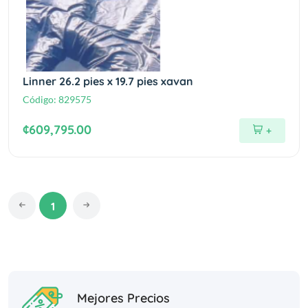
Linner 26.2 pies x 19.7 pies xavan
Código:
829575
¢609,795.00
+
1
Mejores Precios