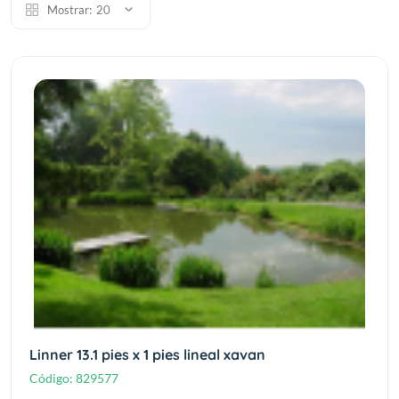
Mostrar:
20
Linner 13.1 pies x 1 pies lineal xavan
Código:
829577