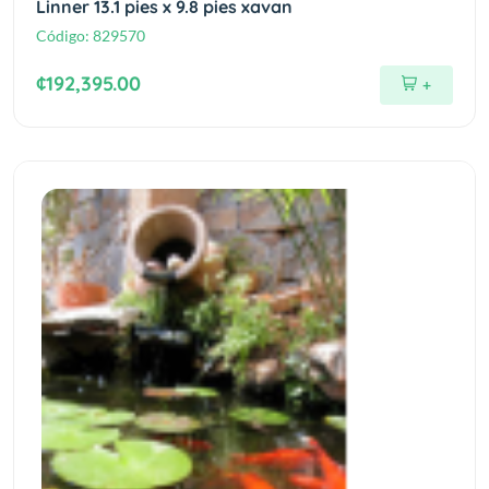
Linner 13.1 pies x 9.8 pies xavan
Código:
829570
¢192,395.00
+