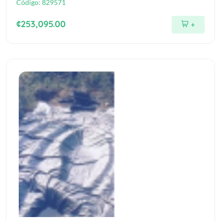
Código:
829571
¢253,095.00
+