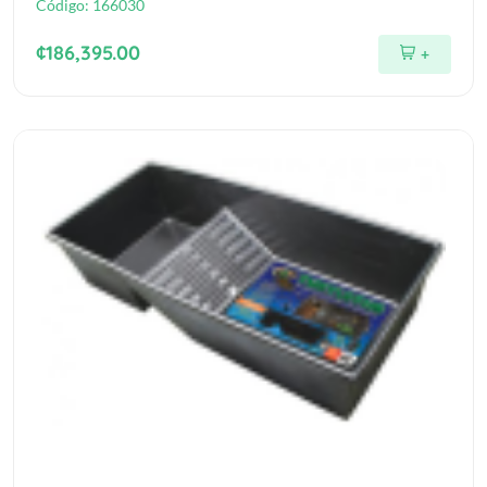
Código:
166030
¢186,395.00
+