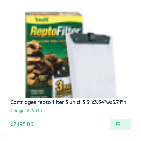
Cartridges repto filter 3 unid l3.5"x3.54"wx5.71"h
Código:
825845
¢7,195.00
+