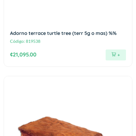
Adorno terrace turtle tree (terr 5g o mas) %%
Código:
819538
¢21,095.00
+