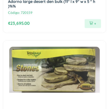
Adorno large desert den bulk (11" l x 9" w x 5 " h
)%%
Código:
720159
¢23,695.00
+