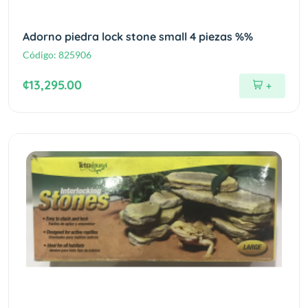
Adorno piedra lock stone small 4 piezas %%
Código:
825906
¢13,295.00
+