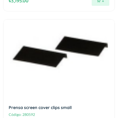
¢3,195.00
+
Prensa screen cover clips small
Código:
280592