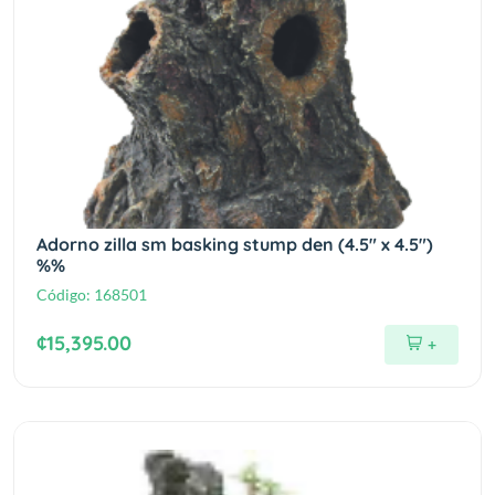
Adorno zilla sm basking stump den (4.5" x 4.5")
%%
Código:
168501
¢15,395.00
+