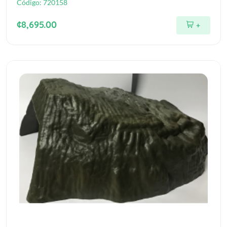
Código:
720158
¢8,695.00
+