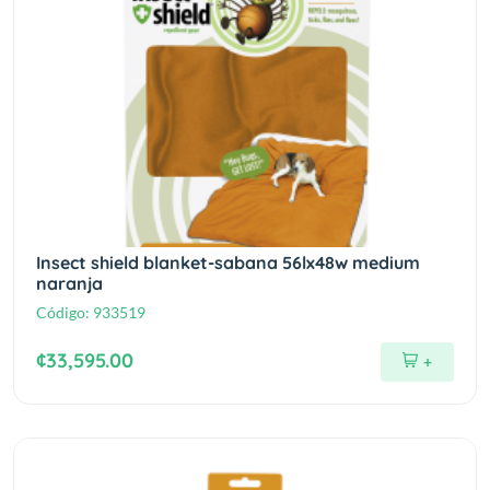
Insect shield blanket-sabana 56lx48w medium
naranja
Código:
933519
¢33,595.00
+