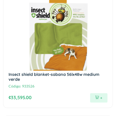
Insect shield blanket-sabana 56lx48w medium
verde
Código:
933526
¢33,595.00
+