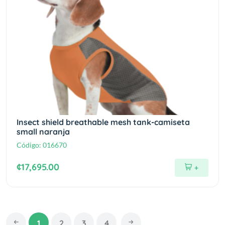
Insect shield breathable mesh tank-camiseta
small naranja
Código:
016670
¢17,695.00
+
1
2
3
4