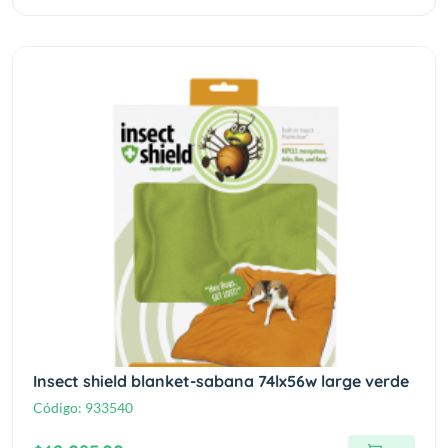
Insect shield blanket-sabana 74lx56w large verde
Código:
933540