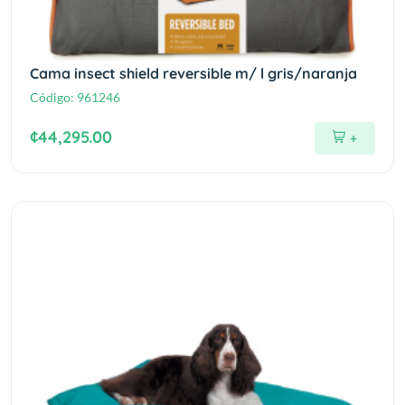
Cama insect shield reversible m/ l gris/naranja
Código:
961246
¢44,295.00
+