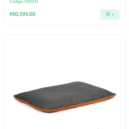
Código:
030331
¢50,595.00
+