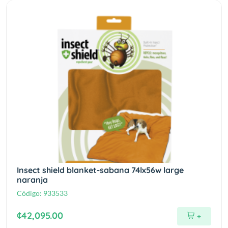
Insect shield blanket-sabana 74lx56w large
naranja
Código:
933533
¢42,095.00
+