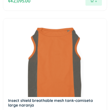
¢42,095.00
+
Insect shield breathable mesh tank-camiseta
large naranja