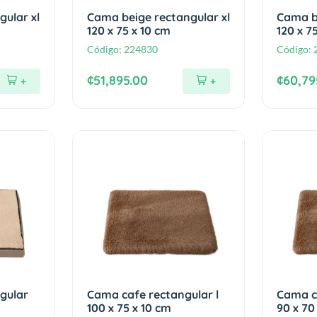
ular xl
Cama beige rectangular xl
Cama be
120 x 75 x 10 cm
120 x 7
Código:
224830
Código:
¢51,895.00
¢60,79
+
+
gular
Cama cafe rectangular l
Cama c
100 x 75 x 10 cm
90 x 70