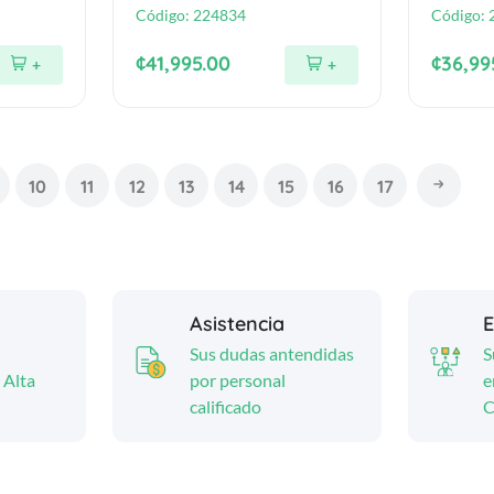
Código:
224834
Código:
¢41,995.00
¢36,99
+
+
10
11
12
13
14
15
16
17
Asistencia
E
Sus dudas antendidas
S
 Alta
por personal
e
calificado
C