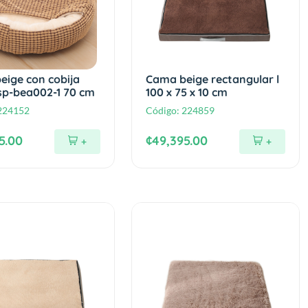
eige con cobija
Cama beige rectangular l
 sp-bea002-1 70 cm
100 x 75 x 10 cm
224152
Código:
224859
5.00
¢49,395.00
+
+