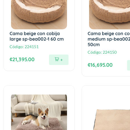
Cama beige con cobija
Cama beige con co
large sp-bea002-1 60 cm
medium sp-bea002
50cm
Código:
224151
Código:
224150
¢21,395.00
+
¢16,695.00