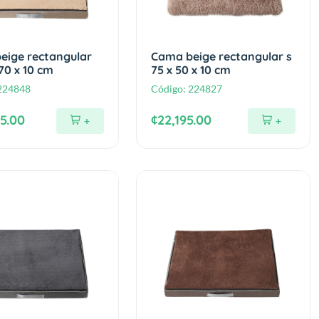
eige rectangular
Cama beige rectangular s
70 x 10 cm
75 x 50 x 10 cm
224848
Código:
224827
5.00
¢22,195.00
+
+