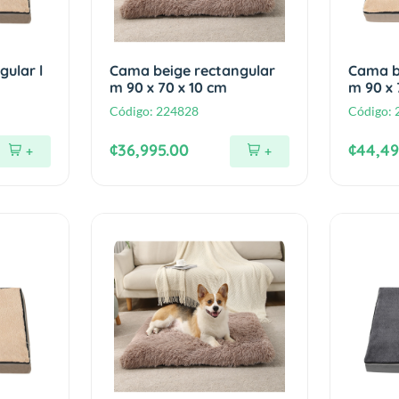
ular l
Cama beige rectangular
Cama b
m 90 x 70 x 10 cm
m 90 x 
Código:
224828
Código:
¢36,995.00
¢44,49
+
+