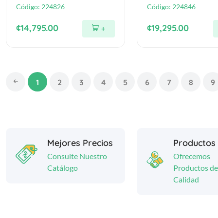
Código:
224826
Código:
224846
¢14,795.00
¢19,295.00
+
1
2
3
4
5
6
7
8
9
Mejores Precios
Productos
Consulte Nuestro
Ofrecemos
Catálogo
Productos de
Calidad