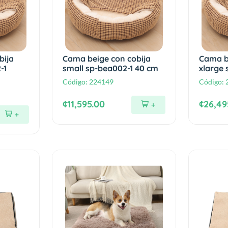
bija
Cama beige con cobija
Cama b
-1
small sp-bea002-1 40 cm
xlarge
Código:
224149
Código:
¢11,595.00
¢26,49
+
+