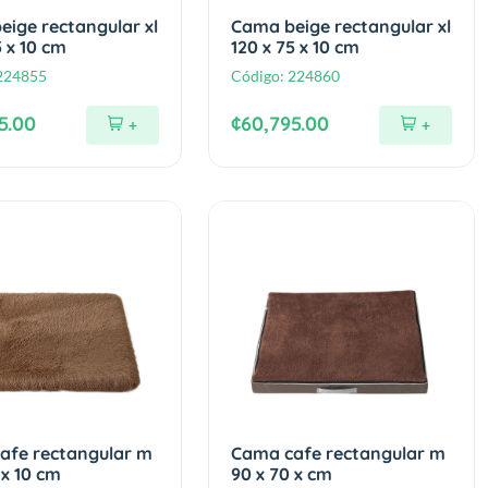
ige rectangular xl
Cama beige rectangular xl
5 x 10 cm
120 x 75 x 10 cm
224855
Código:
224860
5.00
¢60,795.00
+
+
afe rectangular m
Cama cafe rectangular m
 x 10 cm
90 x 70 x cm