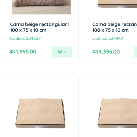
Cama beige rectangular l
Cama beige rectang
100 x 75 x 10 cm
100 x 75 x 10 cm
Código:
224829
Código:
224849
¢41,995.00
¢49,395.00
+