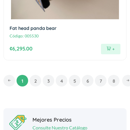
Fat head panda bear
Código:
005530
¢6,295.00
+
1
2
3
4
5
6
7
8
Mejores Precios
Consulte Nuestro Catálogo