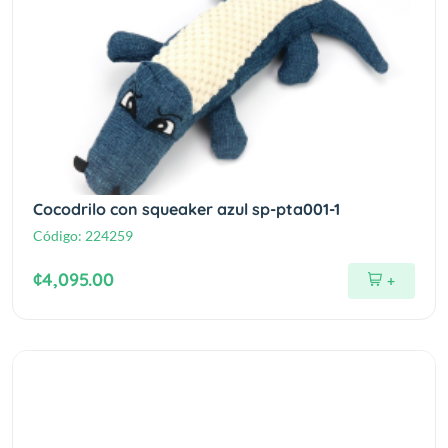
Cocodrilo con squeaker azul sp-pta001-1
Código:
224259
¢4,095.00
+