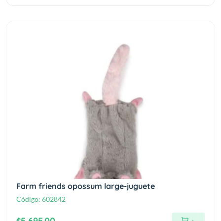
Farm friends opossum large-juguete
Código:
602842
¢5,695.00