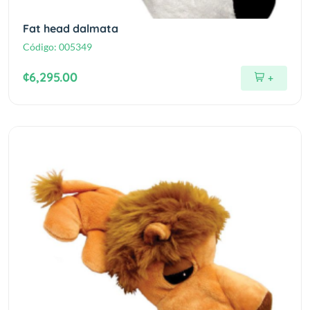
Fat head dalmata
Código:
005349
¢6,295.00
+