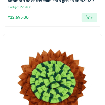
Alfombra de entretenimiento gris sp-snm2102-3
Código:
223408
¢22,695.00
+