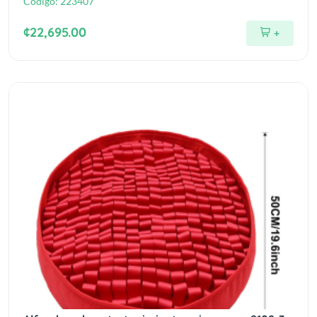
Código:
223407
¢22,695.00
+