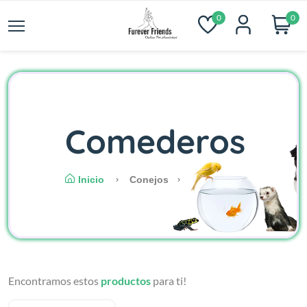
0
0
Comederos
Inicio
Conejos
Encontramos estos
productos
para ti!