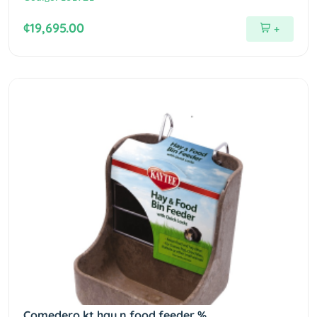
¢19,695.00
+
Comedero kt hay n food feeder %