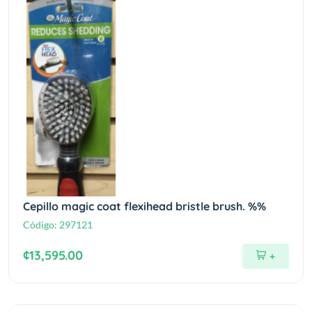
Cepillo magic coat flexihead bristle brush. %%
Código:
297121
¢13,595.00
+