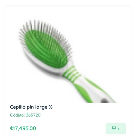
Cepillo pin large %
Código:
365720
¢17,495.00
+