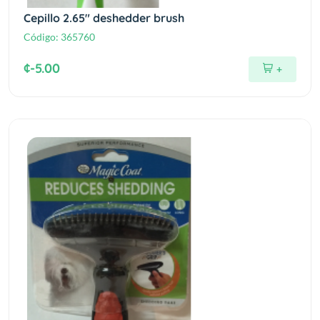
Cepillo 2.65" deshedder brush
Código:
365760
¢-5.00
+