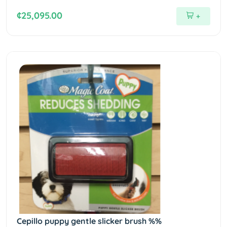
¢25,095.00
+
Cepillo puppy gentle slicker brush %%