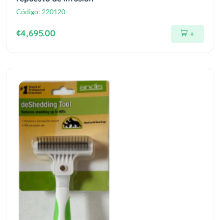
Código:
220120
¢4,695.00
+