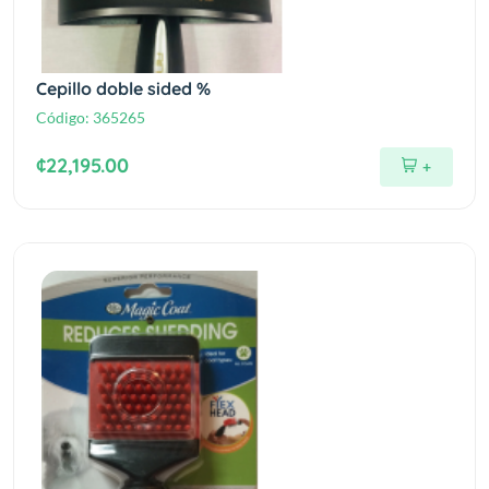
Cepillo doble sided %
Código:
365265
¢22,195.00
+