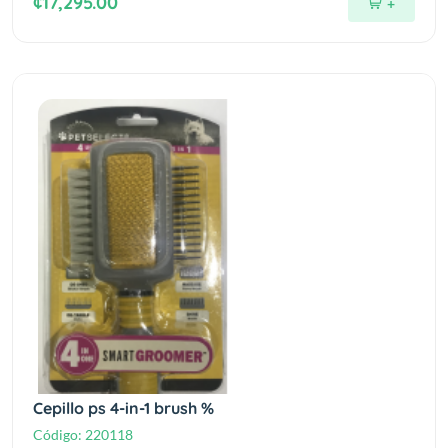
¢17,295.00
+
Cepillo ps 4-in-1 brush %
Código:
220118