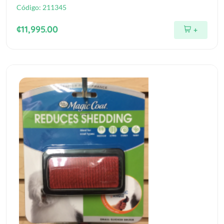
Código:
211345
¢11,995.00
+