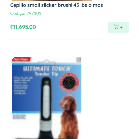
Cepillo small slicker brushl 45 lbs o mas
Código:
297101
¢11,695.00
+