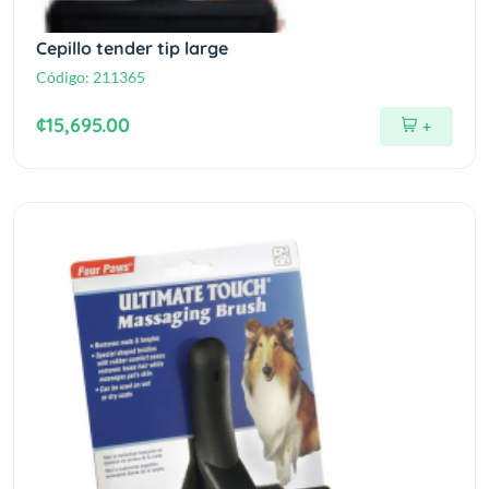
Cepillo tender tip large
Código:
211365
¢15,695.00
+