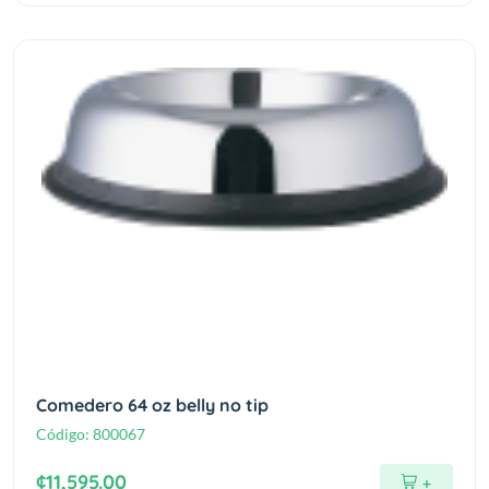
Comedero 64 oz belly no tip
Código:
800067
¢11,595.00
+