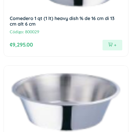
Comedero 1 qt (1 lt) heavy dish % de 16 cm di 13
cm alt 6 cm
Código:
800029
¢9,295.00
+