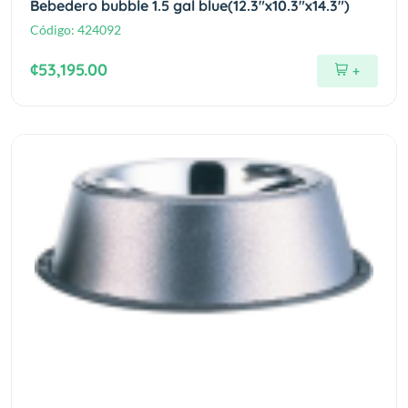
Bebedero bubble 1.5 gal blue(12.3"x10.3"x14.3")
Código:
424092
¢53,195.00
+