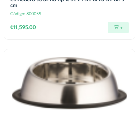
cm
Código:
800059
¢11,595.00
+