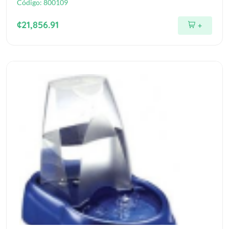
Código:
800109
¢21,856.91
+