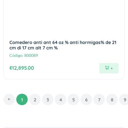
Comedero anti ant 64 oz % anti hormigas% de 21
cm di 17 cm alt 7 cm %
Código:
800089
¢12,895.00
+
1
2
3
4
5
6
7
8
9