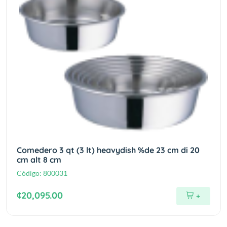
Comedero 3 qt (3 lt) heavydish %de 23 cm di 20
cm alt 8 cm
Código:
800031
¢20,095.00
+