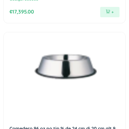
¢17,395.00
+
Comedero 96 oz no tip % de 24 cm di 20 cm alt 9