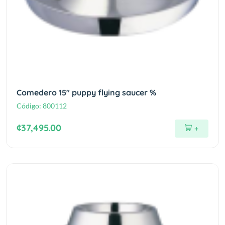
Comedero 15" puppy flying saucer %
Código:
800112
¢37,495.00
+