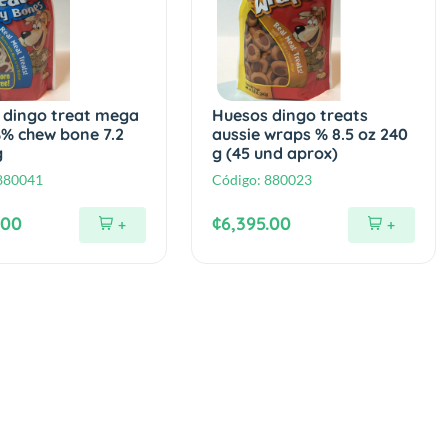
 dingo treat mega
Huesos dingo treats
% chew bone 7.2
aussie wraps % 8.5 oz 240
g
g (45 und aprox)
880041
Código:
880023
.00
¢6,395.00
+
+