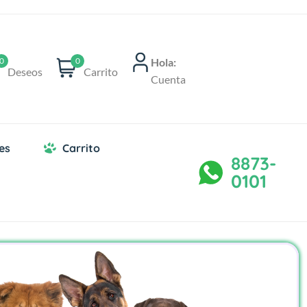
Hola:
0
0
Deseos
Carrito
Cuenta
es
Carrito
8873-
0101