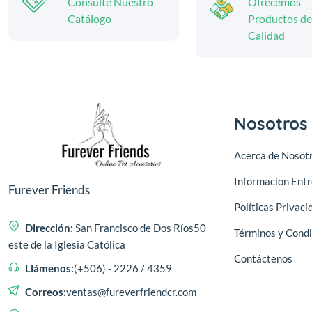
Consulte Nuestro
Ofrecemos
Catálogo
Productos de
Calidad
Nosotros
Acerca de Nosot
Informacion Ent
Furever Friends
Políticas Privaci
Dirección:
San Francisco de Dos Ríos50
Términos y Condi
este de la Iglesia Católica
Contáctenos
Llámenos:
(+506) - 2226 / 4359
Correos:
ventas@fureverfriendcr.com