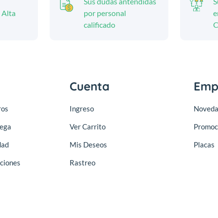
Sus dudas antendidas
S
 Alta
por personal
e
calificado
C
Cuenta
Emp
ros
Ingreso
Noveda
rega
Ver Carrito
Promoc
dad
Mis Deseos
Placas
ciones
Rastreo