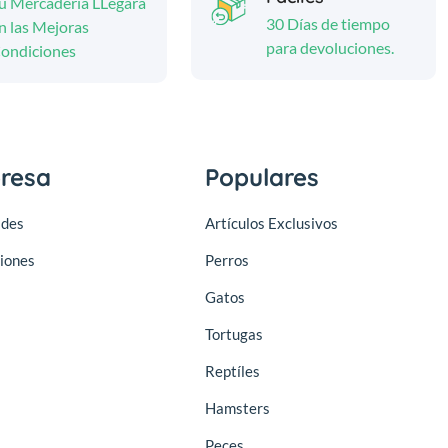
u Mercadería LLegará
30 Días de tiempo
n las Mejoras
para devoluciones.
ondiciones
resa
Populares
des
Artículos Exclusivos
iones
Perros
Gatos
Tortugas
Reptíles
Hamsters
Peces