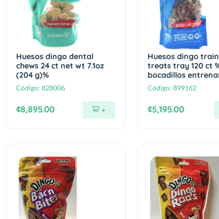
Huesos dingo dental
Huesos dingo train
chews 24 ct net wt 7.1oz
treats tray 120 ct 
(204 g)%
bocadillos entren
Código:
828006
Código:
899162
¢8,895.00
¢5,195.00
+