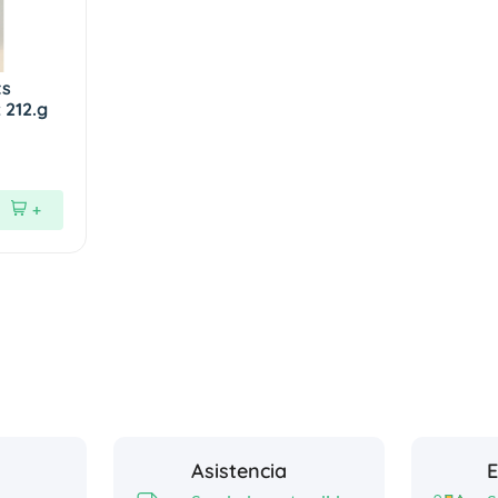
ts
 212.g
+
Asistencia
E