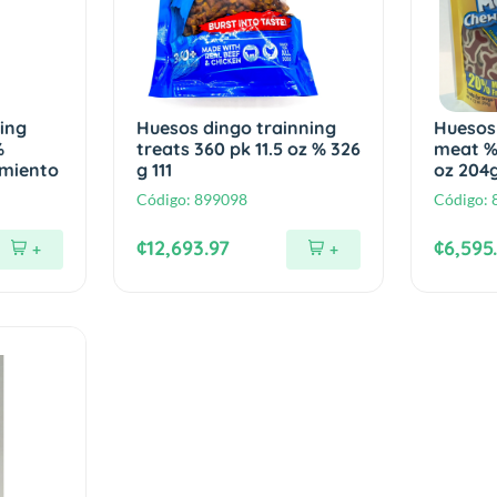
ing
Huesos dingo trainning
Huesos
%
treats 360 pk 11.5 oz % 326
meat %
amiento
g 111
oz 204
Código:
899098
Código:
¢12,693.97
¢6,595
+
+