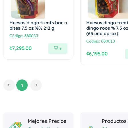
Huesos dingo treats bac n
Huesos dingo trea
bites 7.5 oz %% 212 g
dingo roos % 7.5 oz
(65 und aprox)
Código:
880033
Código:
880013
¢7,295.00
+
¢6,195.00
1
Mejores Precios
Productos