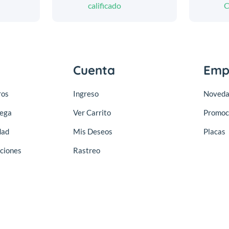
calificado
C
Cuenta
Emp
ros
Ingreso
Noveda
rega
Ver Carrito
Promoc
dad
Mis Deseos
Placas
ciones
Rastreo