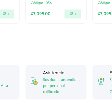
Código:
1056
Código:
¢7,095.00
¢7,095
+
+
Asistencia
E
Sus dudas antendidas
S
 Alta
por personal
e
calificado
C