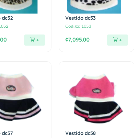
o dc52
Vestido dc53
1052
Código:
1053
.00
¢7,095.00
+
+
o dc57
Vestido dc58