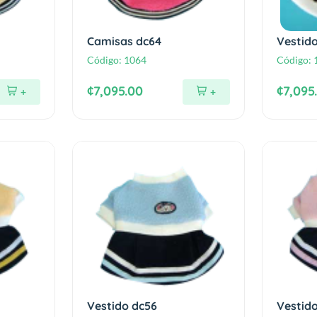
Camisas dc64
Vestid
Código:
1064
Código:
¢7,095.00
¢7,095
+
+
Vestido dc56
Vestid