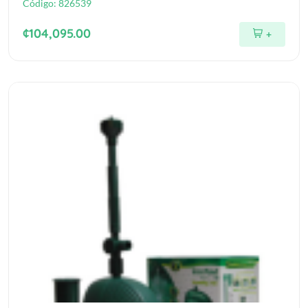
Código:
826539
¢104,095.00
+