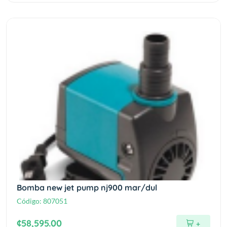
Bomba new jet pump nj900 mar/dul
Código:
807051
¢58,595.00
+