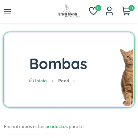
0
0
Bombas
Inicio
Pond
Encontramos estos
productos
para ti!