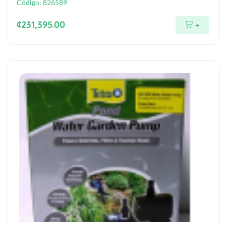
Código:
826589
¢231,395.00
+