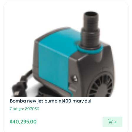
Bomba new jet pump nj400 mar/dul
Código:
807050
¢40,295.00
+