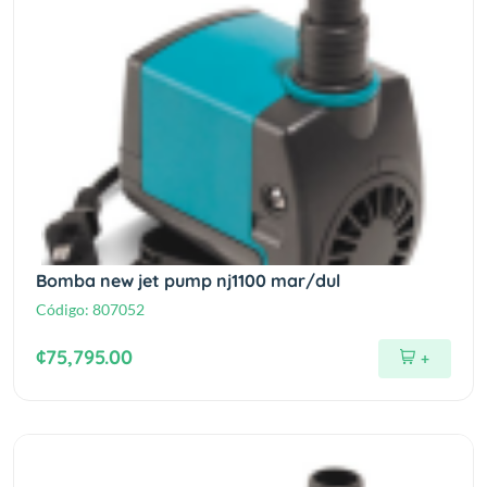
Bomba new jet pump nj1100 mar/dul
Código:
807052
¢75,795.00
+