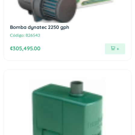
Bomba dynatec 2250 gph
Código:
826543
¢305,495.00
+