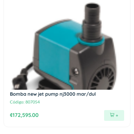
Bomba new jet pump nj3000 mar/dul
Código:
807054
¢172,595.00
+