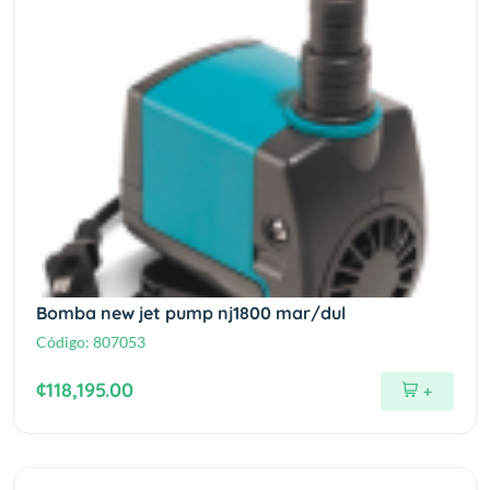
Bomba new jet pump nj1800 mar/dul
Código:
807053
¢118,195.00
+