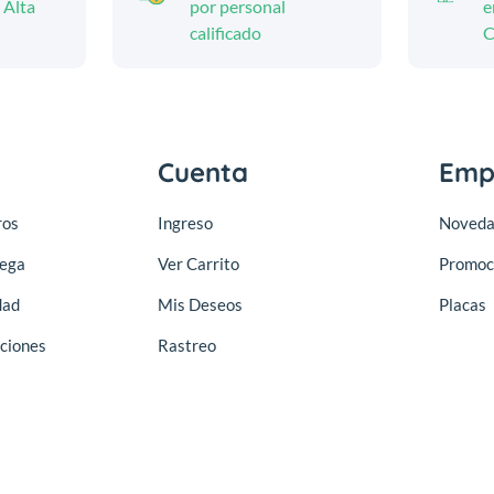
 Alta
por personal
e
calificado
C
Cuenta
Emp
ros
Ingreso
Noveda
rega
Ver Carrito
Promoc
dad
Mis Deseos
Placas
ciones
Rastreo