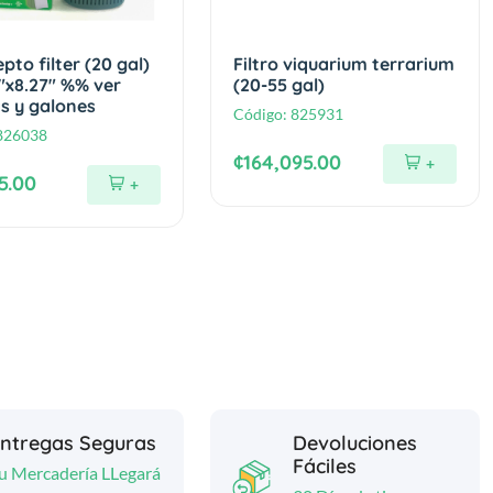
epto filter (20 gal)
Filtro viquarium terrarium
.1"x8.27" %% ver
(20-55 gal)
s y galones
Código:
825931
826038
¢164,095.00
+
5.00
+
ntregas Seguras
Devoluciones
Fáciles
u Mercadería LLegará