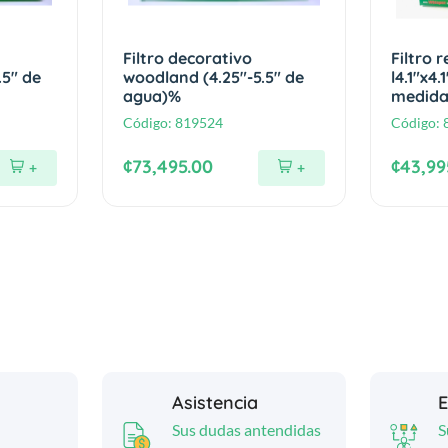
Filtro decorativo
Filtro r
.5" de
woodland (4.25"-5.5" de
l4.1"x4
agua)%
medida
Código:
819524
Código:
¢73,495.00
¢43,99
+
+
Asistencia
E
Sus dudas antendidas
S