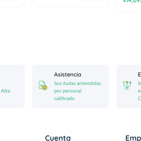
¢14,09
Asistencia
E
Sus dudas antendidas
S
 Alta
por personal
e
calificado
C
Cuenta
Emp