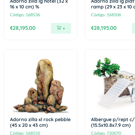
Adorno zilla lg hotel (32 x
Adorno zilla lg pla
16 x 10 cm) %
ramp (29 x 23 x 10 
Código:
168536
Código:
168506
¢28,195.00
¢28,195.00
+
Adorno zilla xl rock pebble
Albergue p/rept c/
(45 x 20 x 43 cm)
(15.5x10.8x7.9 cm)
Código:
168550
Código:
720070