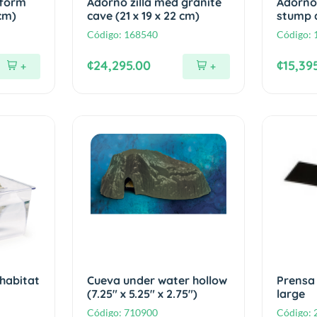
tform
Adorno zilla med granite
Adorno 
cm)
cave (21 x 19 x 22 cm)
stump d
Código:
168540
Código:
¢24,295.00
¢15,39
+
+
habitat
Cueva under water hollow
Prensa 
(7.25" x 5.25" x 2.75")
large
Código:
710900
Código: