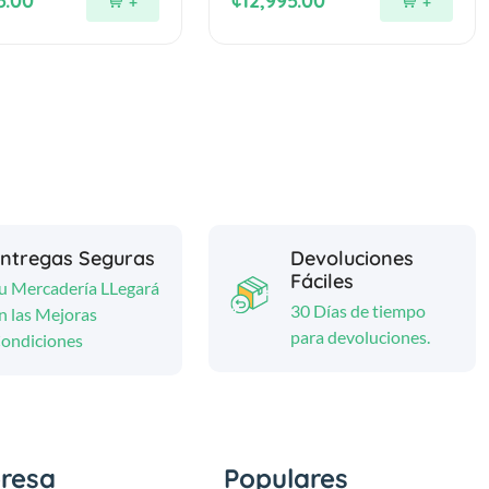
5.00
¢12,995.00
+
+
ntregas Seguras
Devoluciones
Fáciles
u Mercadería LLegará
30 Días de tiempo
n las Mejoras
para devoluciones.
ondiciones
resa
Populares