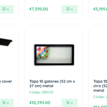
¢7,395.00
¢3,195
+
+
n cover
Tapa 10 galones (52 cm x
Tapa 10
27 cm) metal
ctro (5
metal
Código:
280510
Código:
¢10,395.00
+
+