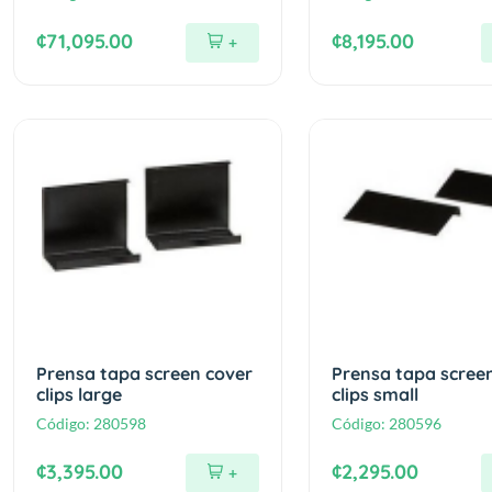
¢71,095.00
¢8,195.00
+
Prensa tapa screen cover
Prensa tapa scree
clips large
clips small
Código:
280598
Código:
280596
¢3,395.00
¢2,295.00
+