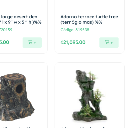
 large desert den
Adorno terrace turtle tree
" l x 9" w x 5 " h )%%
(terr 5g o mas) %%
720159
Código:
819538
5.00
¢21,095.00
+
+