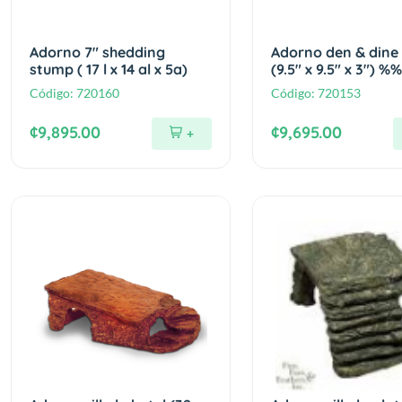
Adorno 7" shedding
Adorno den & dine
stump ( 17 l x 14 al x 5a)
(9.5" x 9.5" x 3") %%
Código:
720160
Código:
720153
¢9,895.00
¢9,695.00
+