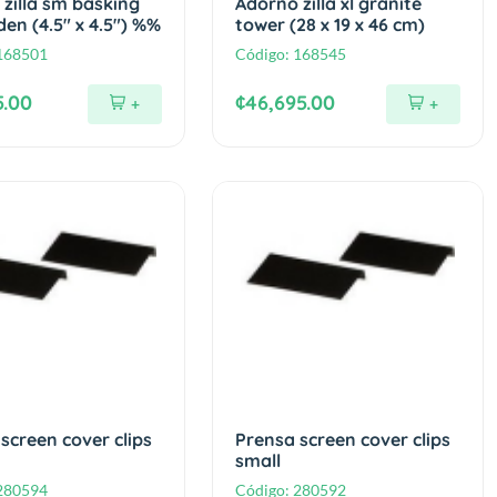
zilla sm basking
Adorno zilla xl granite
en (4.5" x 4.5") %%
tower (28 x 19 x 46 cm)
168501
Código:
168545
5.00
¢46,695.00
+
+
screen cover clips
Prensa screen cover clips
small
280594
Código:
280592