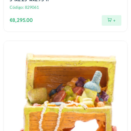
Código:
829061
¢8,295.00
+