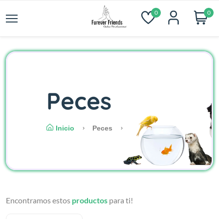
0
0
Peces
Inicio
Peces
Encontramos estos
productos
para ti!