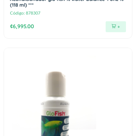
(118 ml) ***
Código:
878307
¢6,995.00
+