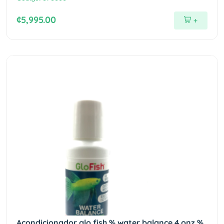
¢5,995.00
+
Acondicionador glo fish % water balance 4 onz %