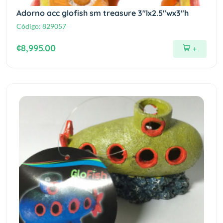
Adorno acc glofish sm treasure 3"lx2.5"wx3"h
Código:
829057
¢8,995.00
+