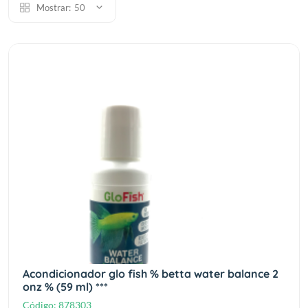
Mostrar:
50
Acondicionador glo fish % betta water balance 2
onz % (59 ml) ***
Código:
878303