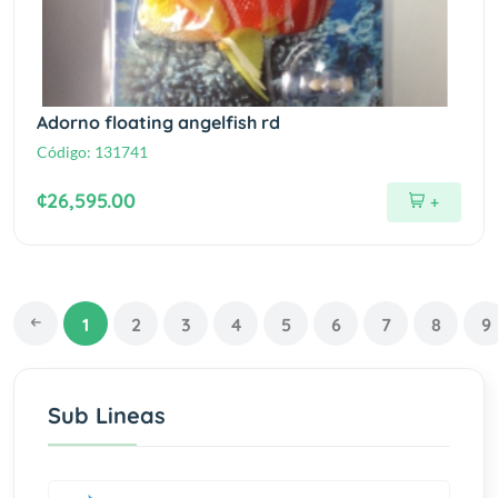
Adorno floating angelfish rd
Código:
131741
¢26,595.00
+
1
2
3
4
5
6
7
8
9
Sub Lineas