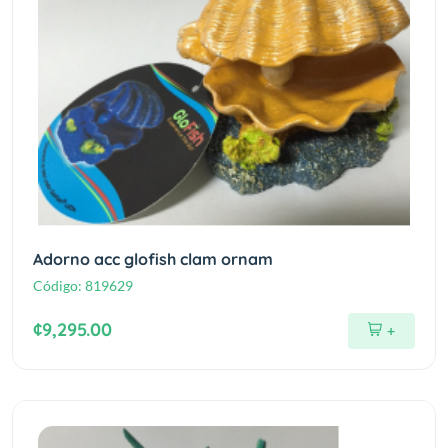
Adorno acc glofish clam ornam
Código:
819629
¢9,295.00
+