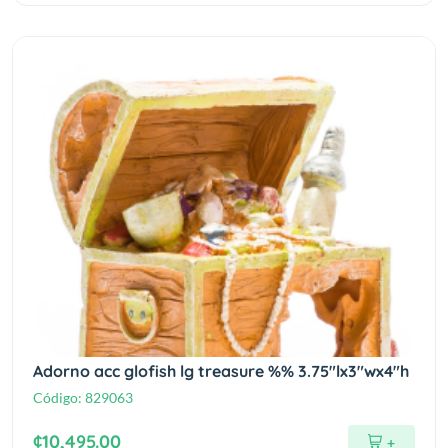
Adorno acc glofish lg treasure %% 3.75"lx3"wx4"h
Código:
829063
¢10,495.00
+