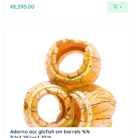
¢8,595.00
+
Adorno acc glofish sm barrels %%
3"lx2.25"wx2.75"h