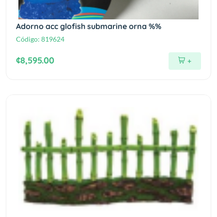
Adorno acc glofish submarine orna %%
Código:
819624
¢8,595.00
+