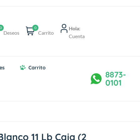
Hola:
0
0
Deseos
Carrito
Cuenta
es
Carrito
8873-
0101
Blanco 11 Lb Caja (2