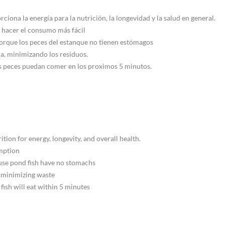
iona la energía para la nutrición, la longevidad y la salud en general.
 hacer el consumo más fácil
 porque los peces del estanque no tienen estómagos
ia, minimizando los residuos.
los peces puedan comer en los proximos 5 minutos.
tion for energy, longevity, and overall health.
umption
ause pond fish have no stomachs
y minimizing waste
 fish will eat within 5 minutes