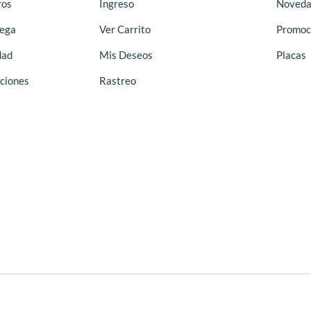
ros
Ingreso
Noveda
rega
Ver Carrito
Promoc
dad
Mis Deseos
Placas
ciones
Rastreo
2226-4359