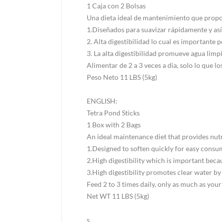
1 Caja con 2 Bolsas
Una dieta ideal de mantenimiento que proporc
1.Diseñados para suavizar rápidamente y así
2. Alta digestibilidad lo cual es importante
3. La alta digestibilidad promueve agua limp
Alimentar de 2 a 3 veces a dia, solo lo que 
Peso Neto 11 LBS (5kg)
ENGLISH:
Tetra Pond Sticks
1 Box with 2 Bags
An ideal maintenance diet that provides nutri
1.Designed to soften quickly for easy cons
2.High digestibility which is important bec
3.High digestibility promotes clear water b
Feed 2 to 3 times daily, only as much as your
Net WT 11 LBS (5kg)
s