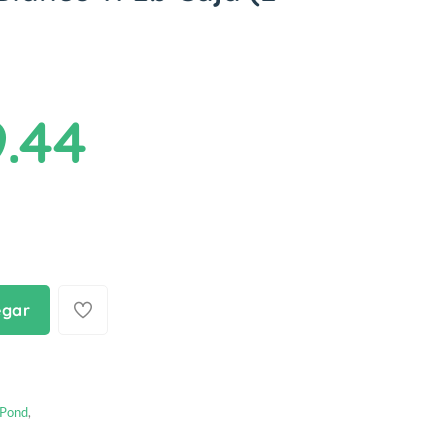
9.44
egar
Pond
,