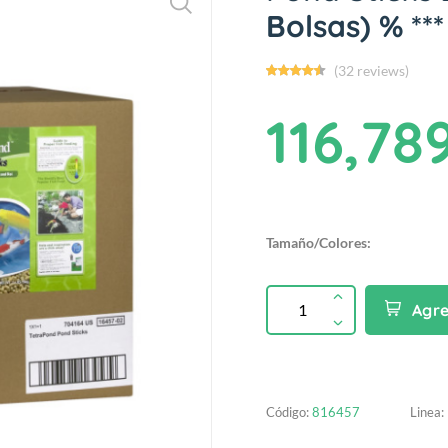
Bolsas) % ***
(32 reviews)
116,78
Tamaño/Colores:
Agr
Código:
816457
Linea: