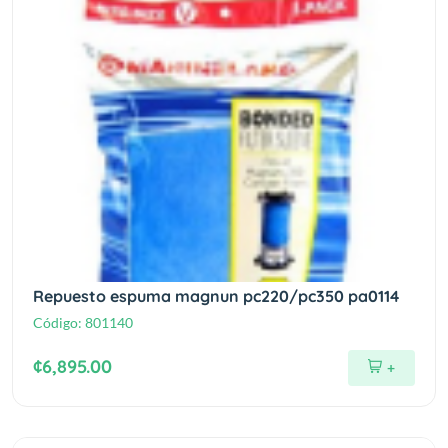
Repuesto espuma magnun pc220/pc350 pa0114
Código:
801140
¢6,895.00
+