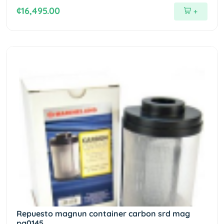
¢16,495.00
+
Repuesto magnun container carbon srd mag
pa0145