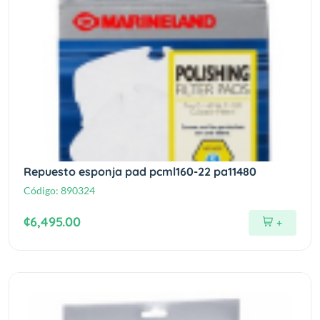
Repuesto esponja pad pcml160-22 pa11480
Código:
890324
¢6,495.00
+