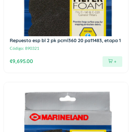
Repuesto esp bl 2 pk pcml360 20 pa11483, etapa 1
Código:
890321
¢9,695.00
+