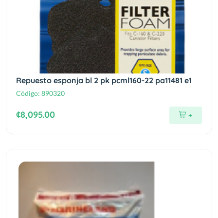
Repuesto esponja bl 2 pk pcml160-22 pa11481 e1
Código:
890320
¢8,095.00
+