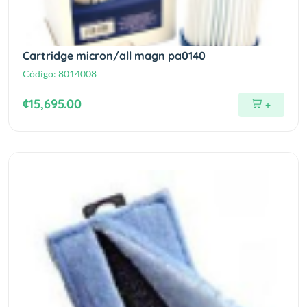
Cartridge micron/all magn pa0140
Código:
8014008
¢15,695.00
+