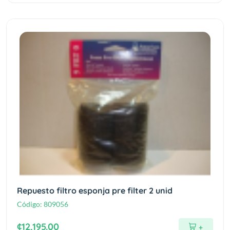
Repuesto filtro esponja pre filter 2 unid
Código:
809056
¢12,195.00
+