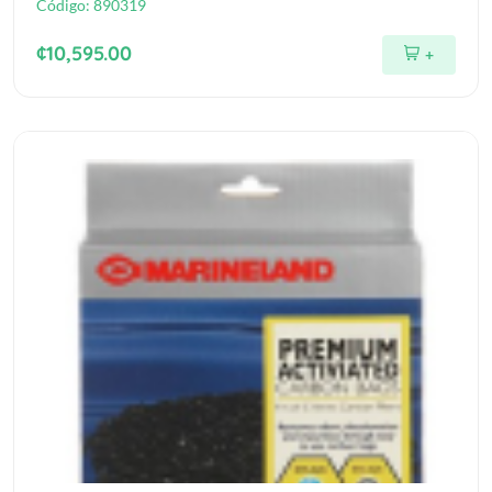
Código:
890319
¢10,595.00
+