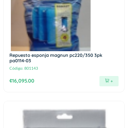
Repuesto esponja magnun pc220/350 3pk
pa0114-03
Código:
801143
¢16,095.00
+