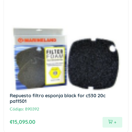
Repuesto filtro esponja black for c530 20c
pa11501
Código:
890392
¢15,095.00
+