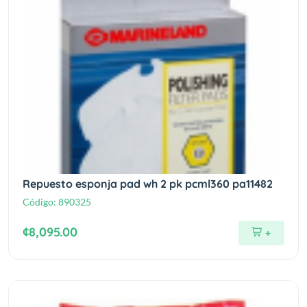
Repuesto esponja pad wh 2 pk pcml360 pa11482
Código:
890325
¢8,095.00
+