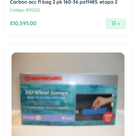
Carbon acc fl bag 2 pk 160-36 pa11485. etapa 2
Código:
890322
¢10,595.00
+