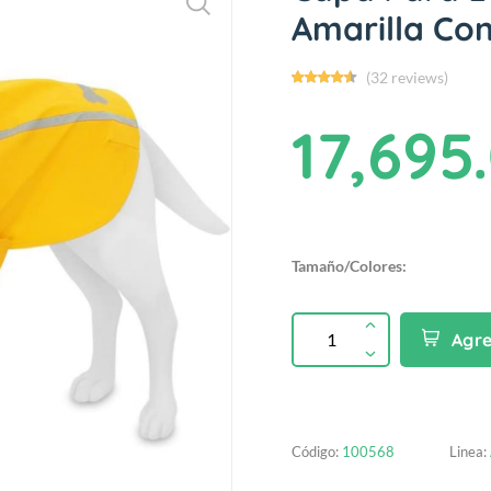
Amarilla Co
(32 reviews)
17,695
Tamaño/Colores:
Agr
Código:
100568
Linea: