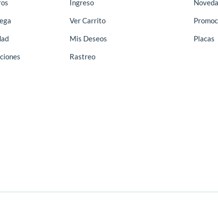
ros
Ingreso
Noveda
rega
Ver Carrito
Promoc
dad
Mis Deseos
Placas
ciones
Rastreo
2226-4359