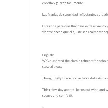
enrolla y guarda fácilmente.
Las franjas de seguridad reflectantes cuida
Esta ropa para días lluviosos evita el viento
vientre hacen que el ajuste sea realmente s
English:
We’ve updated the classic raincoat/poncho de
stowed away.
Thoughtfully-placed reflective safety stripe
This rainy-day apparel keeps out wind and wa
secure and comfy fit.
s