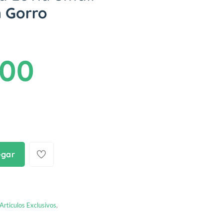
n Gorro
.00
egar
Articulos Exclusivos
,