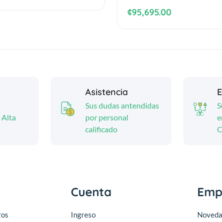
¢95,695.00
Asistencia
E
Sus dudas antendidas
S
 Alta
por personal
e
calificado
C
Cuenta
Emp
ros
Ingreso
Noveda