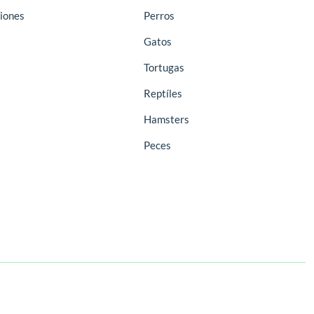
iones
Perros
Gatos
Tortugas
Reptíles
Hamsters
Peces
Síguenos