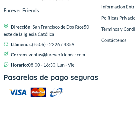
Informacion Ent
Furever Friends
Políticas Privaci
Dirección:
San Francisco de Dos Ríos50
Términos y Condi
este de la Iglesia Católica
Contáctenos
Llámenos:
(+506) - 2226 / 4359
Correos:
ventas@fureverfriendcr.com
Horario:
08:00 - 16:30, Lun - Vie
Pasarelas de pago seguras
© 2024,
- Furever Friends