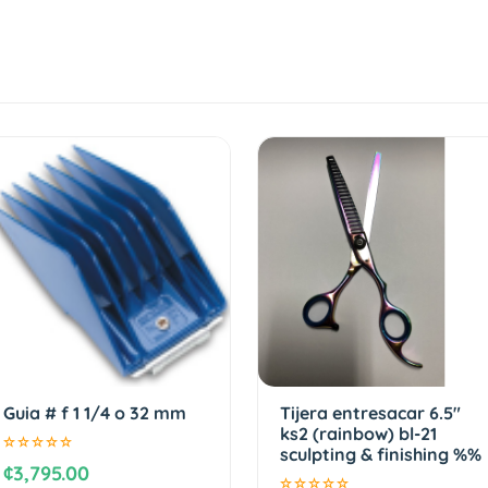
Guia # f 1 1/4 o 32 mm
Tijera entresacar 6.5"
ks2 (rainbow) bl-21
sculpting & finishing %%
¢3,795.00