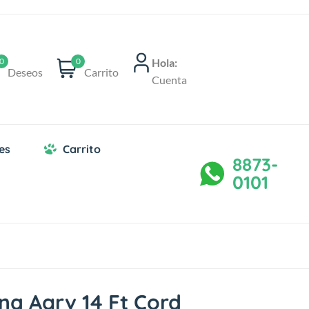
Hola:
0
0
Deseos
Carrito
Cuenta
es
Carrito
8873-
0101
na Agrv 14 Ft Cord