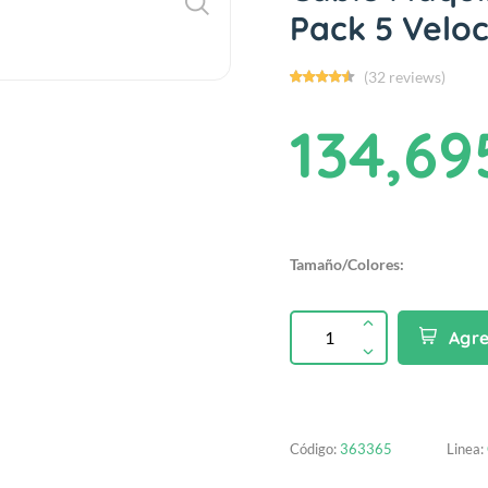
Pack 5 Velo
(32 reviews)
134,69
Tamaño/Colores:
Agr
Código:
363365
Linea: