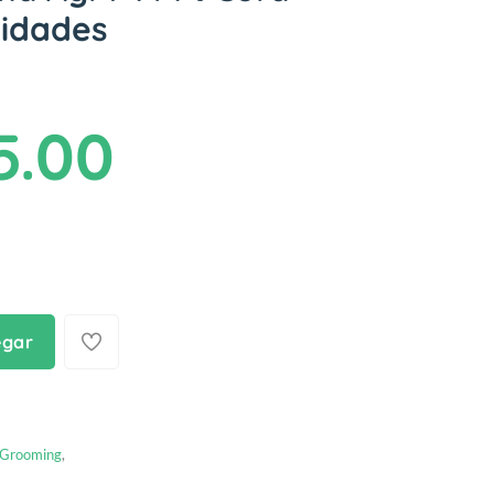
cidades
5.00
egar
Grooming
,