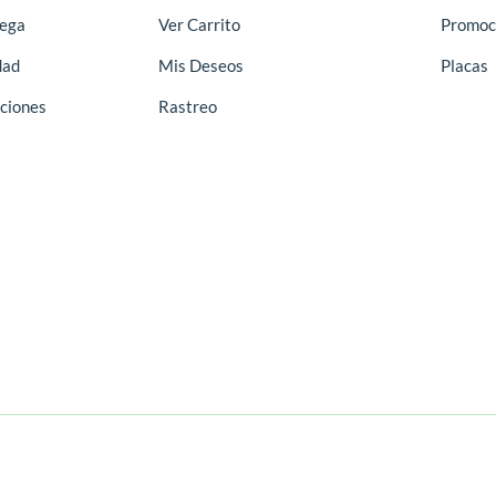
rega
Ver Carrito
Promoc
dad
Mis Deseos
Placas
ciones
Rastreo
2226-4359
Oficina 8:00 - 17:00