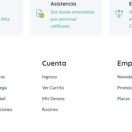
Asistencia
E
Sus dudas antendidas
S
 Alta
por personal
e
calificado
C
Cuenta
Emp
ros
Ingreso
Noveda
rega
Ver Carrito
Promoc
dad
Mis Deseos
Placas
ciones
Rastreo