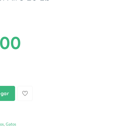
.00
egar
ros
,
Gatos