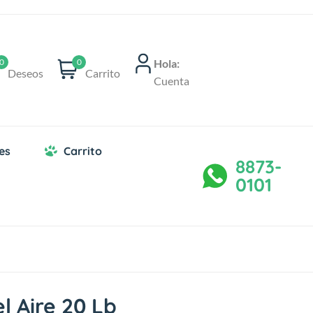
Hola:
0
0
Deseos
Carrito
Cuenta
es
Carrito
8873-
0101
l Aire 20 Lb