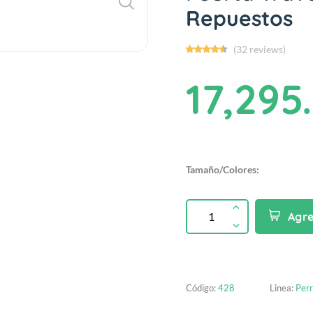
Repuestos
(32 reviews)
17,295
Tamaño/Colores:
Agr
Código:
428
Linea:
Per