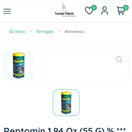
0
0
Inicio
Tortugas
Alimentos
Reptomin 1.94 Oz (55 G) % ***